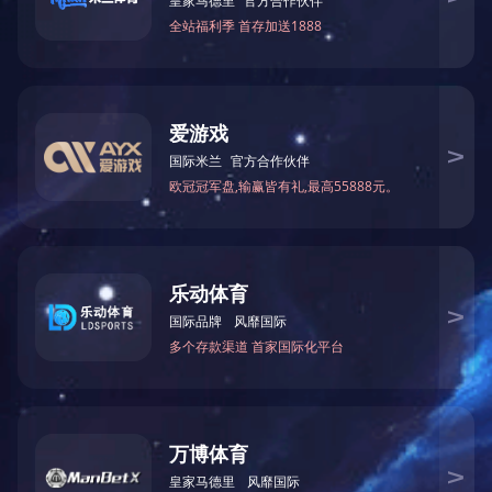
生产安全事故
21
第一章总则第一条为
2019/01
《中华人民共和国安全
16
小烟蒂隐患大
2019/01
220条
上一页
1
..
9
jnty com
|
九州官方网站
|
leyu·乐鱼（中国）体育官方网站
|
开云
app登录入口
|
华体会网页版
|
华体会网页版
|
欧宝网页版登录入
口
|
leyu乐鱼web登录入口
|
开云手机官方网站
|
版权所有：买球赛十大平台 备案号：
陇ICP备110001