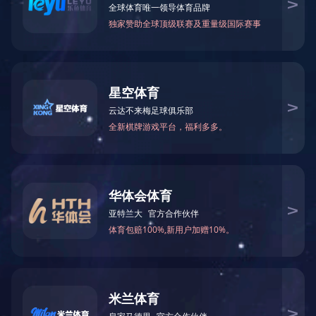
安全课堂｜1
15
三、施工现场十不准
2019/04
底鞋上班。5模板及
安全课堂｜1
12
二、施工安全十不准
2019/04
酒后作业和带病施工
安全课堂｜1
09
一、高处作业十不准
2019/04
带、不扎紧裤管时不