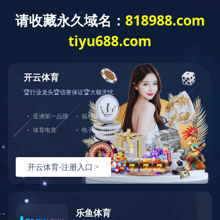
首 页
集团概况
新闻中心
基层声音
jnty com
|
九州官方网站
|
leyu·乐鱼（中国）体育官方网站
|
开云
app登录入口
|
华体会网页版
|
华体会网页版
|
欧宝网页版登录入
口
|
leyu乐鱼web登录入口
|
开云手机官方网站
|
当前位置：
首页
>
主营业务
>
施工总承包
> 正文