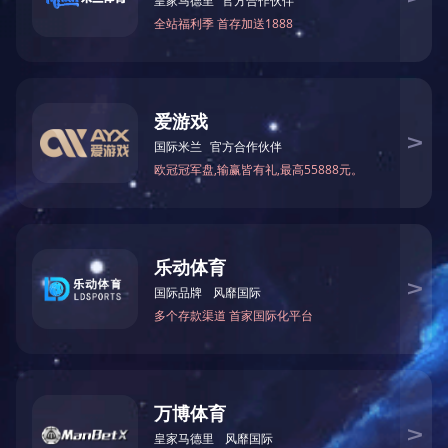
在三亚丽景温泉驿站项目施工现场，热浪袭人，但
水、防暑药品以及各类清凉降暑物资送到一线工人手